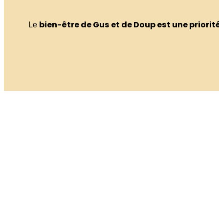
bien-être de Gus et de Doup est une priorit
Le
Je suis formée au programme PECCRAM, dédié à l’éduc
enfants de 4 à 12 