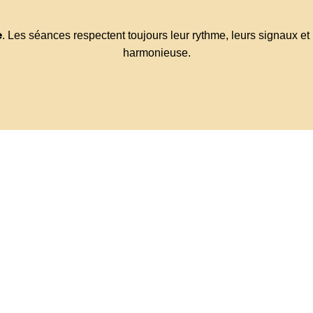
é
. Les séances respectent toujours leur rythme, leurs signaux et l
harmonieuse.
Atelier PECCRAM
ation à la connaissance du chien et à la prévention des ris
ans, à comprendre le chien et à interagir avec lui de manière ad