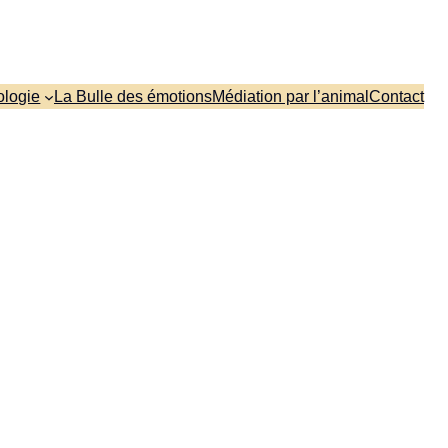
ologie
La Bulle des émotions
Médiation par l’animal
Contact
y Bortoli à