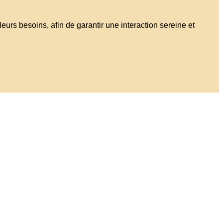
eurs besoins, afin de garantir une interaction sereine et
ques de morsure. Ce programme permet d’apprendre aux
aptée et sécurisée.