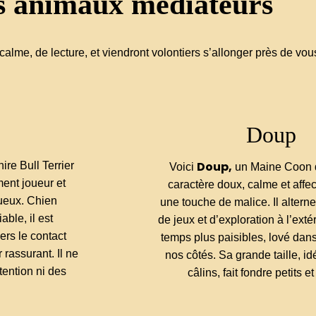
 animaux médiateurs
lme, de lecture, et viendront volontiers s’allonger près de vou
Doup
Doup,
hire Bull Terrier
Voici
un Maine Coon 
ent joueur et
caractère doux, calme et affe
ueux. Chien
une touche de malice. Il alter
able, il est
de jeux et d’exploration à l’ext
ers le contact
temps plus paisibles, lové dan
 rassurant. Il ne
nos côtés. Sa grande taille, id
tention ni des
câlins, fait fondre petits e