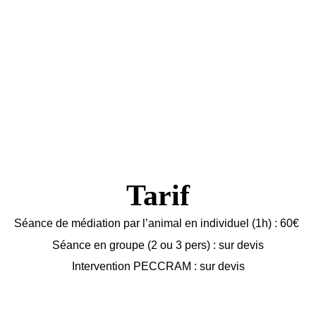
rviens en milieu scolaire, périscolaire ou en structures médico-so
si ce volet de ma pratique vous intéresse ; je serai ravie de vou
Tarif
Séance de médiation par l’animal en individuel (1h) : 60€
Séance en groupe (2 ou 3 pers) : sur devis
Intervention PECCRAM : sur devis