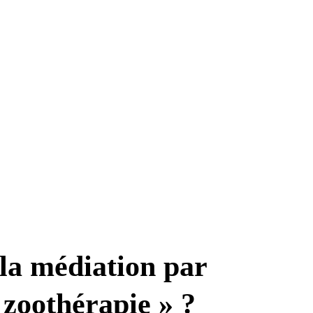
gny
 la médiation par
 zoothérapie » ?