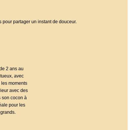
s pour partager un instant de douceur.
de 2 ans au
ctueux, avec
ne les moments
érieur avec des
s son cocon à
éale pour les
t grands.